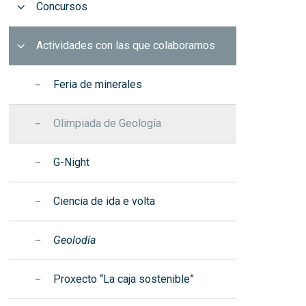
Abrir
Concursos
iencia de ida e volta
remios y distinciones
Acreditación de títulos
eolodía
iaje de fin de estudios
Acreditación institucional
Abrir
Actividades con las que colaboramos
roxecto “La caja sostenible”
anta Bárbara y el Día da Enerxía
Quejas, sugerencias y
felicitaciones
Feria de minerales
Olimpiada de Geología
G-Night
Ciencia de ida e volta
Geolodía
Proxecto “La caja sostenible”