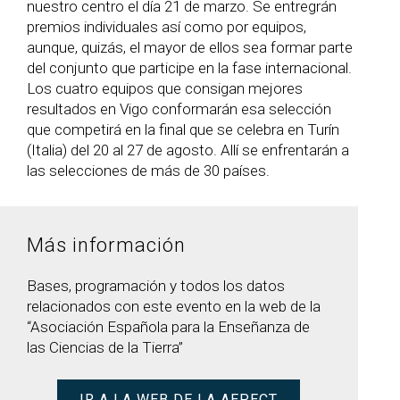
nuestro centro el día 21 de marzo. Se entregrán
C
Prácticas externas
P
premios individuales así como por equipos,
la
G
Becas y ayudas
V
aunque, quizás, el mayor de ellos sea formar parte
P
del conjunto que participe en la fase internacional.
S
Los cuatro equipos que consigan mejores
resultados en Vigo conformarán esa selección
que competirá en la final que se celebra en Turín
(Italia) del 20 al 27 de agosto. Allí se enfrentarán a
las selecciones de más de 30 países.
Más información
Bases, programación y todos los datos
relacionados con este evento en la web de la
“Asociación Española para la Enseñanza de
las Ciencias de la Tierra”
IR A LA WEB DE LA AEPECT