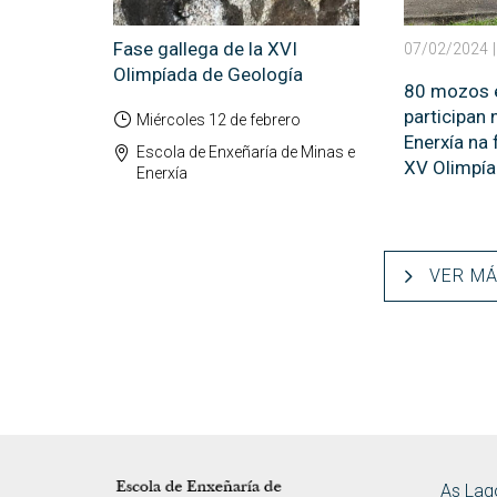
Fase gallega de la XVI
07/02/2024
Olimpíada de Geología
80 mozos 
participan 
Miércoles 12 de febrero
Enerxía na 
Escola de Enxeñaría de Minas e
XV Olimpía
Enerxía
VER M
LOGOTIPO
ENDE
As Lag