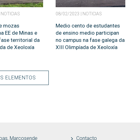
| NOTICIAS
08/02/2023
| NOTICIAS
e mozas
Medio cento de estudantes
na EE de Minas e
de ensino medio participan
fase territorial da
no campus na fase galega da
da de Xeoloxía
XIII Olimpíada de Xeoloxía
ÁS ELEMENTOS
REZO
oas, Marcosende
Contacto