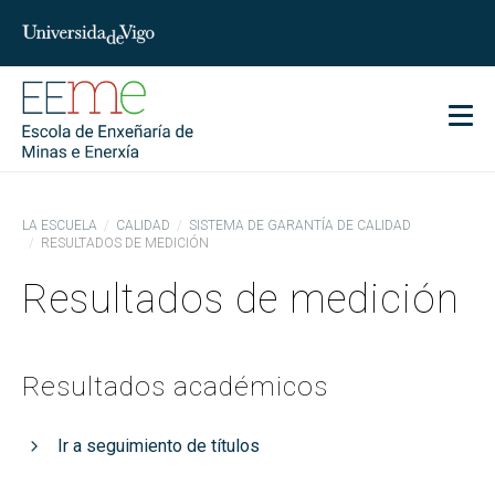
char
Men
LA ESCUELA
CALIDAD
SISTEMA DE GARANTÍA DE CALIDAD
RESULTADOS DE MEDICIÓN
Resultados de medición
Resultados académicos
Ir a seguimiento de títulos