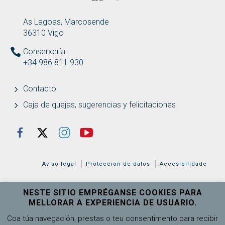
ENDEREZO
As Lagoas, Marcosende
Abrir
Calidad
36310 Vigo
Conserxería
Presentación
+34 986 811 930
Abrir
Sistema de Garantía de Calidad
Contacto
Caja de quejas, sugerencias y felicitaciones
Manual de Calidad
REDES SOCIAIS
Facebook
Twitter
Instagram
Youtube
Programa de Desarrollo Estratégico
Aviso legal
Protección de datos
Accesibilidade
Procedimientos
NESTE SITIO EMPRÉGANSE COOKIES PARA
Registros y evidencias
MELLORAR A EXPERIENCIA DE USUARIO.
Universidade de Vigo
Ver máis
Coa túa navegación, prestas o teu consentimento para recibir