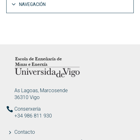
NAVEGACIÓN
Estudiantes
Abrir
Docencia
Abrir
Orientación
LOGOTIPO
Abrir
Vida en la Escola
ENDEREZO
As Lagoas, Marcosende
Abrir
Igualdad
36310 Vigo
Conserxería
Abrir
Asociaciones estudiantiles
+34 986 811 930
Revistas
Contacto