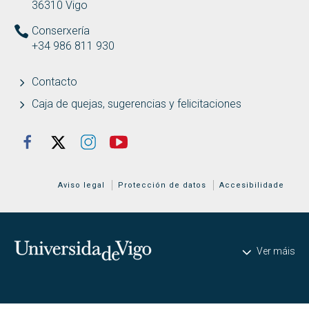
36310 Vigo
Conserxería
+34 986 811 930
Contacto
Caja de quejas, sugerencias y felicitaciones
REDES SOCIAIS
Facebook
Twitter
Instagram
Youtube
Aviso legal
Protección de datos
Accesibilidade
Universidade de Vigo
Ver máis