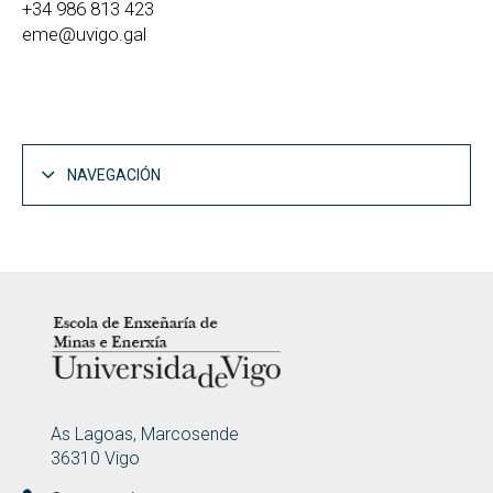
+34 986 813 423
eme@uvigo.gal
NAVEGACIÓN
LOGOTIPO
ENDEREZO
As Lagoas, Marcosende
36310 Vigo