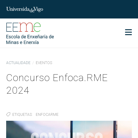
char
Men
ACTUALIDADE
EVENTOS
Concurso Enfoca.RME
2024
ETIQUETAS
ENFOCARME